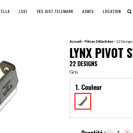
FELLA
L5S1
TKS JUST TELEMARK
ASNES
LOCATION
Accueil
>
Pièces Détachées
>
22 Designs
LYNX PIVOT 
22 DESIGNS
Gris
1. Couleur
Quantité :
-
+