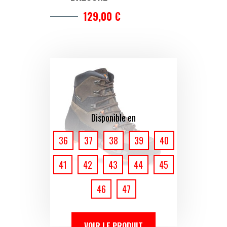
129,00 €
Disponible en
36
37
38
39
40
41
42
43
44
45
46
47
VOIR LE PRODUIT